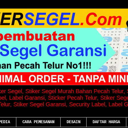
iker Segel, Stiker Segel Murah Bahan Pecah Telur, S
el, Label Garansi, Sticker Pecah Telur, Stiker Seg
lur, Stiker Segel Garansi, Security Label, Label G
PEDIA
CARA PEMESANAN
DESAIN
DAFTAR HARGA