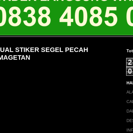
 JUAL STIKER SEGEL PECAH
To
 MAGETAN
2
0
HA
AL
CA
DA
DE
IN