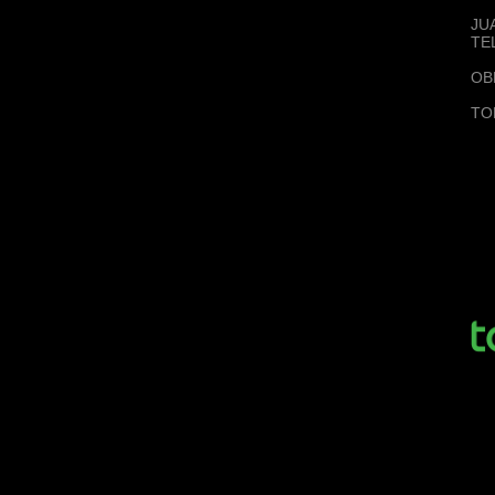
JU
TE
OB
TO