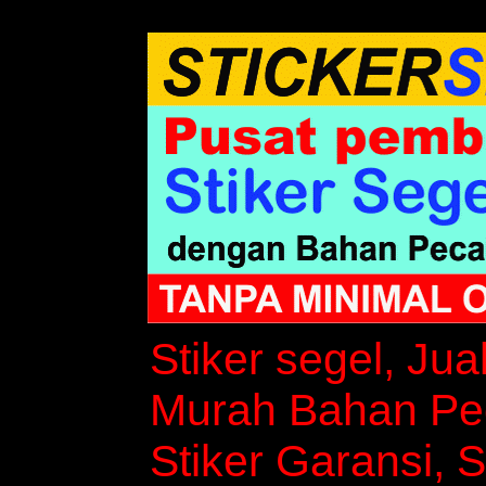
Stiker segel, Jua
Murah Bahan Peca
Stiker Garansi, S