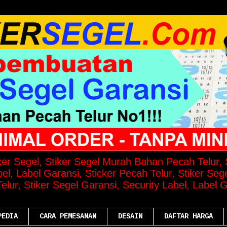
iker Segel, Stiker Segel Murah Bahan Pecah Telur, S
el, Label Garansi, Sticker Pecah Telur, Stiker Seg
lur, Stiker Segel Garansi, Security Label, Label G
PEDIA
CARA PEMESANAN
DESAIN
DAFTAR HARGA