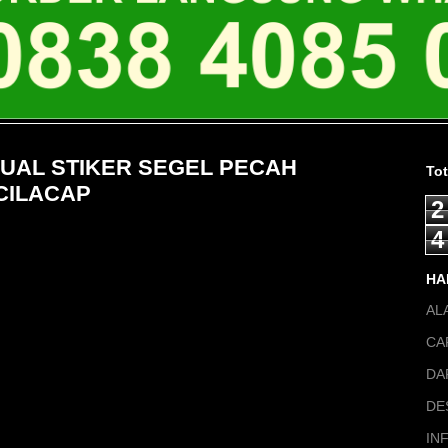
 JUAL STIKER SEGEL PECAH
To
CILACAP
2
4
HA
AL
CA
DA
DE
IN