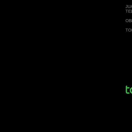
JU
TE
OB
TO