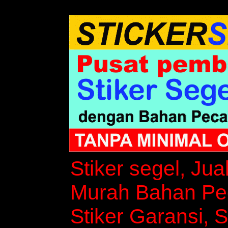
Stiker segel, Jua
Murah Bahan Peca
Stiker Garansi, S