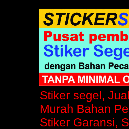
Stiker segel, Jua
Murah Bahan Peca
Stiker Garansi, S