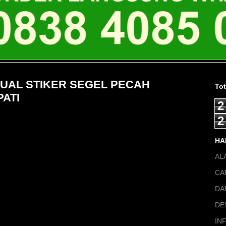
 JUAL STIKER SEGEL PECAH
To
ATI
2
2
HA
AL
CA
DA
DE
IN