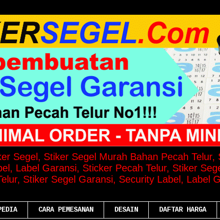
iker Segel, Stiker Segel Murah Bahan Pecah Telur, S
el, Label Garansi, Sticker Pecah Telur, Stiker Seg
lur, Stiker Segel Garansi, Security Label, Label G
PEDIA
CARA PEMESANAN
DESAIN
DAFTAR HARGA