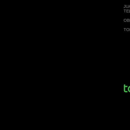
JU
TE
OB
TO