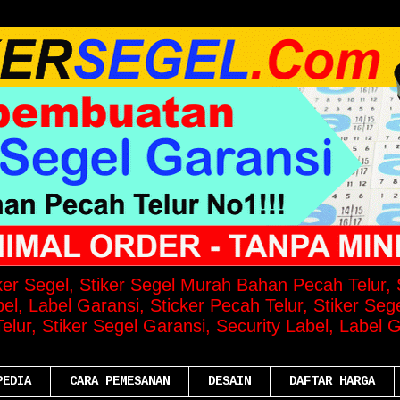
iker Segel, Stiker Segel Murah Bahan Pecah Telur, S
el, Label Garansi, Sticker Pecah Telur, Stiker Seg
lur, Stiker Segel Garansi, Security Label, Label G
PEDIA
CARA PEMESANAN
DESAIN
DAFTAR HARGA