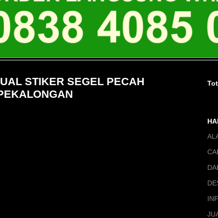
 JUAL STIKER SEGEL PECAH
To
 PEKALONGAN
HA
AL
CA
DA
DE
IN
JU