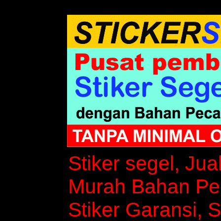
Stiker segel, Jua
Murah Bahan Peca
Stiker Garansi, S