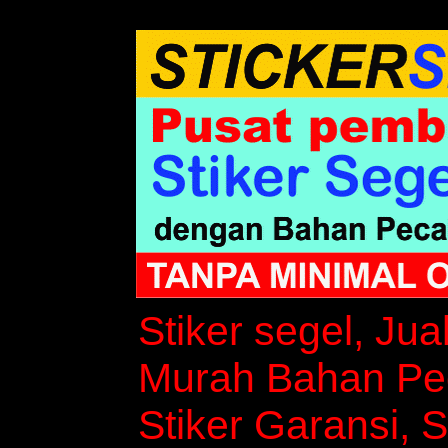
Stiker segel, Jua
Murah Bahan Peca
Stiker Garansi, S