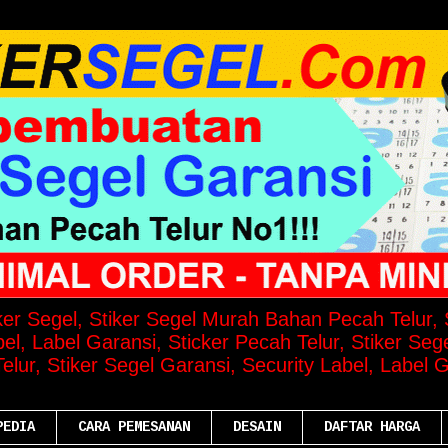
iker Segel, Stiker Segel Murah Bahan Pecah Telur, S
el, Label Garansi, Sticker Pecah Telur, Stiker Seg
lur, Stiker Segel Garansi, Security Label, Label G
PEDIA
CARA PEMESANAN
DESAIN
DAFTAR HARGA