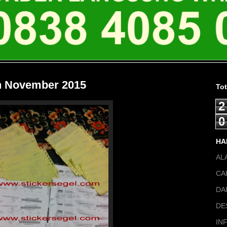
n November 2015
To
2
0
HA
AL
CA
DA
DE
IN