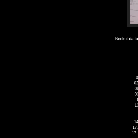
Berikut daft
0
0
0
0
1
1
17
17