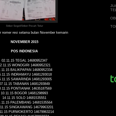
JU
TE
OB
TO
Stiker Segel/Stiker Pecah Telur
ar nomer resi selama bulan November kemarin
NOVEMBER 2015
POS INDONESIA
02.11.15 TEGAL 14680952347
2.11.15 WONOGIRI 14680952321
2.11.15 BALIKPAPAN 14680952334
6.11.15 INDRAMAYU 14681293018
6.11.15 SAMARINDA 14681293005
07.11.15 TABANAN 14681293849
0.11.15 PONTIANAK 14635187569
10.11.15 BOGOR 14681298993
14.11.15 SOLO 14681535551
4.11.15 PALEMBANG 14681535564
.11.15 SINGKAWANG 14679963201
.11.15 PURWOKERTO 14679963214