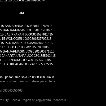
28.11.15 BEKASI 114679969374
JNE
1.15 SAMARINDA JOGB201510743915
.15 BANJARMASIN JOGB201517034815
1.15 BALIKPAPAN JOGC801527911415
11.15 WONOGIRI JOGC801537702215
1.15 PONTIANAK JOGAA06306571815
.11.15 BOGOR JOGB201557083015
.15 BANJARMASIN JOGB201560971515
15 JAKARTA UTARA JOGC801555702415
11.15 BANDUNG JOGC801555691015
1.15 BALIKPAPAN JOGB201565382215
au pesan sms saja ke 0838.4085.0468
egel // stiker garansi // stiker pecah telur
gel 083840850468
a City, Special Region of Yogyakarta, Indonesia