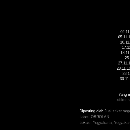
02.1
05.11
10.1
17.
18.1
25
27.11
28.11.
28.
30.1
Yang m
stiker s
Diposting oleh
Jual stiker se
Label:
OBROLAN
Lokasi:
Yogyakarta, Yogyakart