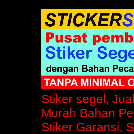
Stiker segel, Jua
Murah Bahan Peca
Stiker Garansi, S