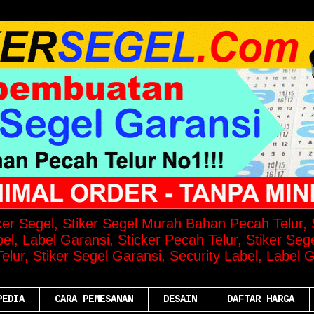
iker Segel, Stiker Segel Murah Bahan Pecah Telur, S
el, Label Garansi, Sticker Pecah Telur, Stiker Seg
lur, Stiker Segel Garansi, Security Label, Label G
PEDIA
CARA PEMESANAN
DESAIN
DAFTAR HARGA