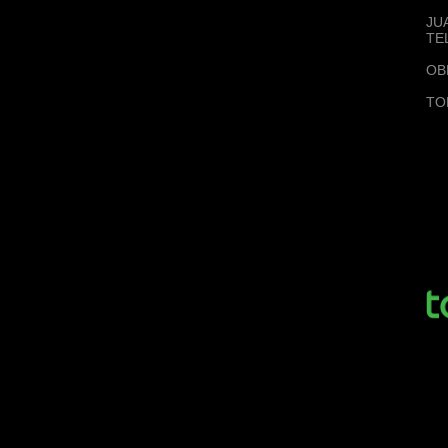
JU
TE
OB
TO