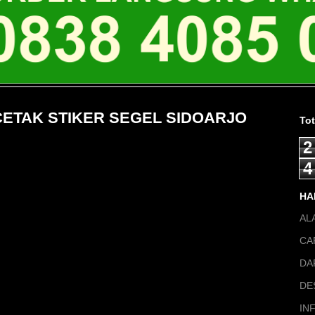
8 CETAK STIKER SEGEL SIDOARJO
To
2
4
HA
AL
CA
DA
DE
IN